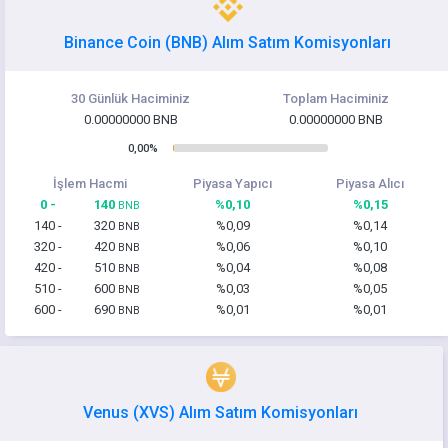
Binance Coin (BNB) Alım Satım Komisyonları
30 Günlük Haciminiz
Toplam Haciminiz
0.00000000 BNB
0.00000000 BNB
0,00%
İşlem Hacmi
Piyasa Yapıcı
Piyasa Alıcı
0 -
140
%0,10
%0,15
BNB
140 -
320
%0,09
%0,14
BNB
320 -
420
%0,06
%0,10
BNB
420 -
510
%0,04
%0,08
BNB
510 -
600
%0,03
%0,05
BNB
600 -
690
%0,01
%0,01
BNB
Venus (XVS) Alım Satım Komisyonları