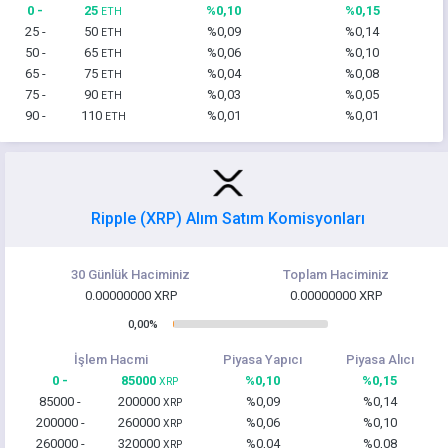
0 -
25
%0,10
%0,15
ETH
25 -
50
%0,09
%0,14
ETH
50 -
65
%0,06
%0,10
ETH
65 -
75
%0,04
%0,08
ETH
75 -
90
%0,03
%0,05
ETH
90 -
110
%0,01
%0,01
ETH
Ripple (XRP) Alım Satım Komisyonları
30 Günlük Haciminiz
Toplam Haciminiz
0.00000000 XRP
0.00000000 XRP
0,00%
İşlem Hacmi
Piyasa Yapıcı
Piyasa Alıcı
0 -
85000
%0,10
%0,15
XRP
85000 -
200000
%0,09
%0,14
XRP
200000 -
260000
%0,06
%0,10
XRP
260000 -
320000
%0,04
%0,08
XRP