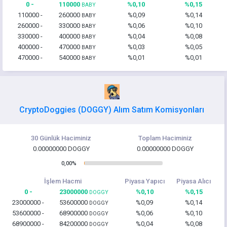
0 -
110000
%0,10
%0,15
BABY
110000 -
260000
%0,09
%0,14
BABY
260000 -
330000
%0,06
%0,10
BABY
330000 -
400000
%0,04
%0,08
BABY
400000 -
470000
%0,03
%0,05
BABY
470000 -
540000
%0,01
%0,01
BABY
CryptoDoggies (DOGGY) Alım Satım Komisyonları
30 Günlük Haciminiz
Toplam Haciminiz
0.00000000 DOGGY
0.00000000 DOGGY
0,00%
İşlem Hacmi
Piyasa Yapıcı
Piyasa Alıcı
0 -
23000000
%0,10
%0,15
DOGGY
23000000 -
53600000
%0,09
%0,14
DOGGY
53600000 -
68900000
%0,06
%0,10
DOGGY
68900000 -
84200000
%0,04
%0,08
DOGGY