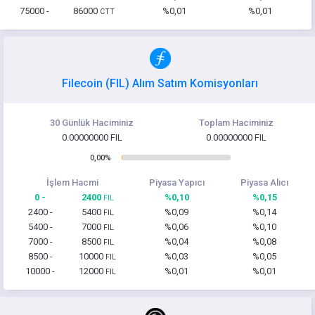
75000 -
86000
%0,01
%0,01
CTT
Filecoin (FIL) Alım Satım Komisyonları
30 Günlük Haciminiz
Toplam Haciminiz
0.00000000 FIL
0.00000000 FIL
0,00%
İşlem Hacmi
Piyasa Yapıcı
Piyasa Alıcı
0 -
2400
%0,10
%0,15
FIL
2400 -
5400
%0,09
%0,14
FIL
5400 -
7000
%0,06
%0,10
FIL
7000 -
8500
%0,04
%0,08
FIL
8500 -
10000
%0,03
%0,05
FIL
10000 -
12000
%0,01
%0,01
FIL