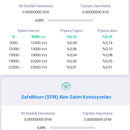
30 Günlük Haciminiz
Toplam Haciminiz
0.00000000 XVS
0.00000000 XVS
0,00%
İşlem Hacmi
Piyasa Yapıcı
Piyasa Alıcı
0 -
5000
%0,10
%0,15
XVS
5000 -
12000
%0,09
%0,14
XVS
12000 -
15000
%0,06
%0,10
XVS
15000 -
19000
%0,04
%0,08
XVS
19000 -
22000
%0,03
%0,05
XVS
22000 -
25000
%0,01
%0,01
XVS
SafeMoon (SFM) Alım Satım Komisyonları
30 Günlük Haciminiz
Toplam Haciminiz
0.00000000 SFM
0.00000000 SFM
0,00%