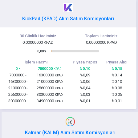
KickPad (KPAD) Alım Satım Komisyonları
30 Günlük Haciminiz
Toplam Haciminiz
0.00000000 KPAD
0.00000000 KPAD
0,00%
İşlem Hacmi
Piyasa Yapıcı
Piyasa Alıcı
0 -
7000000
%0,10
%0,15
KPAD
7000000 -
16300000
%0,09
%0,14
KPAD
16300000 -
21000000
%0,06
%0,10
KPAD
21000000 -
25600000
%0,04
%0,08
KPAD
25600000 -
30300000
%0,03
%0,05
KPAD
30300000 -
34900000
%0,01
%0,01
KPAD
Kalmar (KALM) Alım Satım Komisyonları