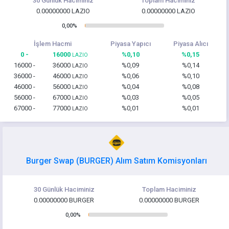
30 Günlük Haciminiz
Toplam Haciminiz
0.00000000 LAZIO
0.00000000 LAZIO
0,00%
İşlem Hacmi
Piyasa Yapıcı
Piyasa Alıcı
0 -
16000
%0,10
%0,15
LAZIO
16000 -
36000
%0,09
%0,14
LAZIO
36000 -
46000
%0,06
%0,10
LAZIO
46000 -
56000
%0,04
%0,08
LAZIO
56000 -
67000
%0,03
%0,05
LAZIO
67000 -
77000
%0,01
%0,01
LAZIO
Burger Swap (BURGER) Alım Satım Komisyonları
30 Günlük Haciminiz
Toplam Haciminiz
0.00000000 BURGER
0.00000000 BURGER
0,00%