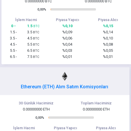
0.00000000 BTC
0.00000000 BTC
0,00%
İşlem Hacmi
Piyasa Yapıcı
Piyasa Alıcı
0 -
1.5
%0,10
%0,15
BTC
1.5 -
3.5
%0,09
%0,14
BTC
3.5 -
4.5
%0,06
%0,10
BTC
4.5 -
5.5
%0,04
%0,08
BTC
5.5 -
6.5
%0,03
%0,05
BTC
6.5 -
7.5
%0,01
%0,01
BTC
Ethereum (ETH) Alım Satım Komisyonları
30 Günlük Haciminiz
Toplam Haciminiz
0.00000000 ETH
0.00000000 ETH
0,00%
İşlem Hacmi
Piyasa Yapıcı
Piyasa Alıcı