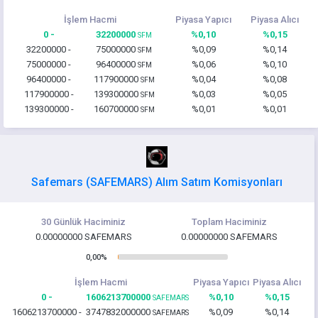
İşlem Hacmi
Piyasa Yapıcı
Piyasa Alıcı
0 -
32200000
%0,10
%0,15
SFM
32200000 -
75000000
%0,09
%0,14
SFM
75000000 -
96400000
%0,06
%0,10
SFM
96400000 -
117900000
%0,04
%0,08
SFM
117900000 -
139300000
%0,03
%0,05
SFM
139300000 -
160700000
%0,01
%0,01
SFM
Safemars (SAFEMARS) Alım Satım Komisyonları
30 Günlük Haciminiz
Toplam Haciminiz
0.00000000 SAFEMARS
0.00000000 SAFEMARS
0,00%
İşlem Hacmi
Piyasa Yapıcı
Piyasa Alıcı
0 -
1606213700000
%0,10
%0,15
SAFEMARS
1606213700000 -
3747832000000
%0,09
%0,14
SAFEMARS