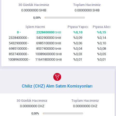
30 Günlük Haciminiz
Toplam Haciminiz
0.00000000 SHIB
0.00000000 SHIB
0,00%
İşlem Hacmi
Piyasa Yapıcı
Piyasa Alıcı
0 -
2328400000
%0,10
%0,15
SHIB
2328400000 -
5432900000
%0,09
%0,14
SHIB
5432900000 -
6985100000
%0,06
%0,10
SHIB
6985100000 -
8537400000
%0,04
%0,08
SHIB
8537400000 -
10089600000
%0,03
%0,05
SHIB
10089600000 -
11641800000
%0,01
%0,01
SHIB
Chiliz (CHZ) Alım Satım Komisyonları
30 Günlük Haciminiz
Toplam Haciminiz
0.00000000 CHZ
0.00000000 CHZ
0,00%