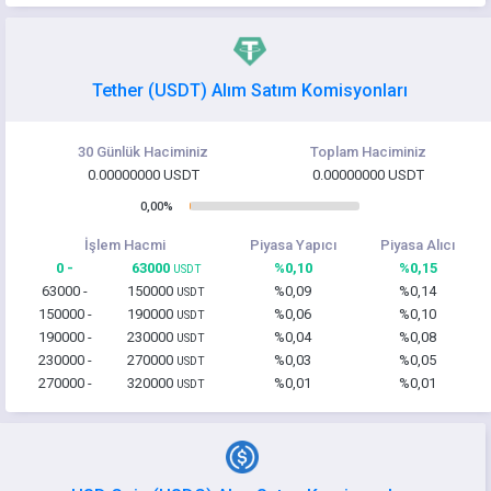
Tether (USDT) Alım Satım Komisyonları
30 Günlük Haciminiz
Toplam Haciminiz
0.00000000 USDT
0.00000000 USDT
0,00%
İşlem Hacmi
Piyasa Yapıcı
Piyasa Alıcı
0 -
63000
%0,10
%0,15
USDT
63000 -
150000
%0,09
%0,14
USDT
150000 -
190000
%0,06
%0,10
USDT
190000 -
230000
%0,04
%0,08
USDT
230000 -
270000
%0,03
%0,05
USDT
270000 -
320000
%0,01
%0,01
USDT