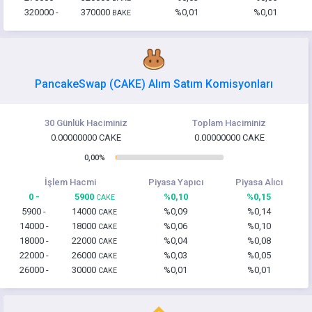
320000 -
370000
%0,01
%0,01
BAKE
PancakeSwap (CAKE) Alım Satım Komisyonları
30 Günlük Haciminiz
Toplam Haciminiz
0.00000000 CAKE
0.00000000 CAKE
0,00%
İşlem Hacmi
Piyasa Yapıcı
Piyasa Alıcı
0 -
5900
%0,10
%0,15
CAKE
5900 -
14000
%0,09
%0,14
CAKE
14000 -
18000
%0,06
%0,10
CAKE
18000 -
22000
%0,04
%0,08
CAKE
22000 -
26000
%0,03
%0,05
CAKE
26000 -
30000
%0,01
%0,01
CAKE