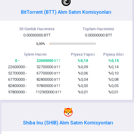
BitTorrent (BTT) Alım Satım Komisyonları
30 Günlük Haciminiz
Toplam Haciminiz
0.00000000 BTT
0.00000000 BTT
0,00%
İşlem Hacmi
Piyasa Yapıcı
Piyasa Alıcı
0 -
22600000
%0,10
%0,15
BTT
22600000 -
52700000
%0,09
%0,14
BTT
52700000 -
67700000
%0,06
%0,10
BTT
67700000 -
82800000
%0,04
%0,08
BTT
82800000 -
97800000
%0,03
%0,05
BTT
97800000 -
112900000
%0,01
%0,01
BTT
Shiba Inu (SHIB) Alım Satım Komisyonları