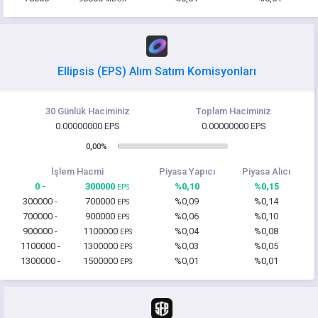
Ellipsis (EPS) Alım Satım Komisyonları
30 Günlük Haciminiz
Toplam Haciminiz
0.00000000 EPS
0.00000000 EPS
0,00%
İşlem Hacmi
Piyasa Yapıcı
Piyasa Alıcı
0 -
300000
%0,10
%0,15
EPS
300000 -
700000
%0,09
%0,14
EPS
700000 -
900000
%0,06
%0,10
EPS
900000 -
1100000
%0,04
%0,08
EPS
1100000 -
1300000
%0,03
%0,05
EPS
1300000 -
1500000
%0,01
%0,01
EPS