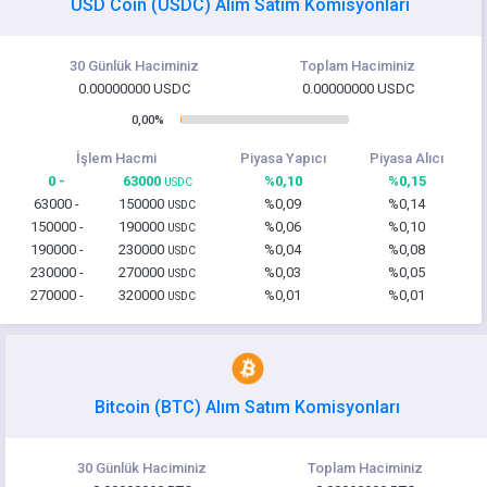
USD Coin (USDC) Alım Satım Komisyonları
30 Günlük Haciminiz
Toplam Haciminiz
0.00000000 USDC
0.00000000 USDC
0,00%
İşlem Hacmi
Piyasa Yapıcı
Piyasa Alıcı
0 -
63000
%0,10
%0,15
USDC
63000 -
150000
%0,09
%0,14
USDC
150000 -
190000
%0,06
%0,10
USDC
190000 -
230000
%0,04
%0,08
USDC
230000 -
270000
%0,03
%0,05
USDC
270000 -
320000
%0,01
%0,01
USDC
Bitcoin (BTC) Alım Satım Komisyonları
30 Günlük Haciminiz
Toplam Haciminiz