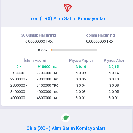
Tron (TRX) Alım Satım Komisyonları
30 Günlük Haciminiz
Toplam Haciminiz
0.00000000 TRX
0.00000000 TRX
0,00%
İşlem Hacmi
Piyasa Yapıcı
Piyasa Alıcı
0 -
910000
%0,10
%0,15
TRX
910000 -
2200000
%0,09
%0,14
TRX
2200000 -
2800000
%0,06
%0,10
TRX
2800000 -
3400000
%0,04
%0,08
TRX
3400000 -
4000000
%0,03
%0,05
TRX
4000000 -
4600000
%0,01
%0,01
TRX
Chia (XCH) Alım Satım Komisyonları