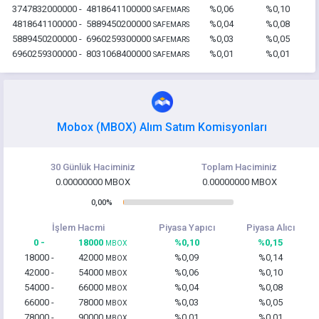
3747832000000 -
4818641100000
%0,06
%0,10
SAFEMARS
4818641100000 -
5889450200000
%0,04
%0,08
SAFEMARS
5889450200000 -
6960259300000
%0,03
%0,05
SAFEMARS
6960259300000 -
8031068400000
%0,01
%0,01
SAFEMARS
Mobox (MBOX) Alım Satım Komisyonları
30 Günlük Haciminiz
Toplam Haciminiz
0.00000000 MBOX
0.00000000 MBOX
0,00%
İşlem Hacmi
Piyasa Yapıcı
Piyasa Alıcı
0 -
18000
%0,10
%0,15
MBOX
18000 -
42000
%0,09
%0,14
MBOX
42000 -
54000
%0,06
%0,10
MBOX
54000 -
66000
%0,04
%0,08
MBOX
66000 -
78000
%0,03
%0,05
MBOX
78000 -
90000
%0,01
%0,01
MBOX