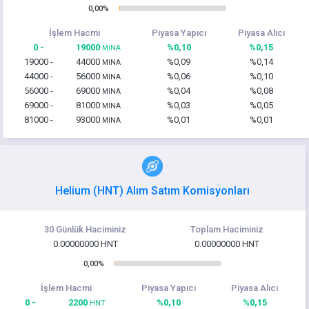
0,00%
İşlem Hacmi
Piyasa Yapıcı
Piyasa Alıcı
0 -
19000
%0,10
%0,15
MINA
19000 -
44000
%0,09
%0,14
MINA
44000 -
56000
%0,06
%0,10
MINA
56000 -
69000
%0,04
%0,08
MINA
69000 -
81000
%0,03
%0,05
MINA
81000 -
93000
%0,01
%0,01
MINA
Helium (HNT) Alım Satım Komisyonları
30 Günlük Haciminiz
Toplam Haciminiz
0.00000000 HNT
0.00000000 HNT
0,00%
İşlem Hacmi
Piyasa Yapıcı
Piyasa Alıcı
0 -
2200
%0,10
%0,15
HNT