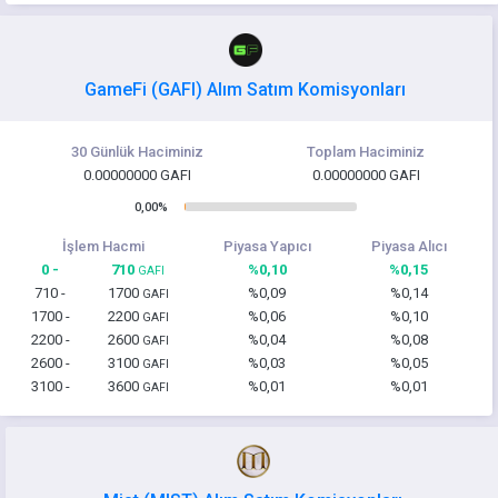
GameFi (GAFI) Alım Satım Komisyonları
30 Günlük Haciminiz
Toplam Haciminiz
0.00000000 GAFI
0.00000000 GAFI
0,00%
İşlem Hacmi
Piyasa Yapıcı
Piyasa Alıcı
0 -
710
%0,10
%0,15
GAFI
710 -
1700
%0,09
%0,14
GAFI
1700 -
2200
%0,06
%0,10
GAFI
2200 -
2600
%0,04
%0,08
GAFI
2600 -
3100
%0,03
%0,05
GAFI
3100 -
3600
%0,01
%0,01
GAFI