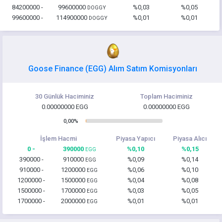
84200000 -
99600000
%0,03
%0,05
DOGGY
99600000 -
114900000
%0,01
%0,01
DOGGY
Goose Finance (EGG) Alım Satım Komisyonları
30 Günlük Haciminiz
Toplam Haciminiz
0.00000000 EGG
0.00000000 EGG
0,00%
İşlem Hacmi
Piyasa Yapıcı
Piyasa Alıcı
0 -
390000
%0,10
%0,15
EGG
390000 -
910000
%0,09
%0,14
EGG
910000 -
1200000
%0,06
%0,10
EGG
1200000 -
1500000
%0,04
%0,08
EGG
1500000 -
1700000
%0,03
%0,05
EGG
1700000 -
2000000
%0,01
%0,01
EGG