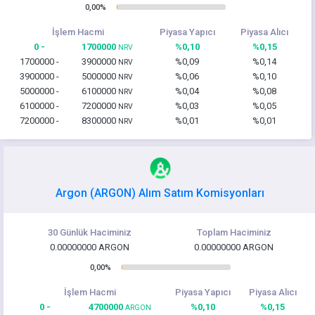
0,00%
İşlem Hacmi
Piyasa Yapıcı
Piyasa Alıcı
0 -
1700000
%0,10
%0,15
NRV
1700000 -
3900000
%0,09
%0,14
NRV
3900000 -
5000000
%0,06
%0,10
NRV
5000000 -
6100000
%0,04
%0,08
NRV
6100000 -
7200000
%0,03
%0,05
NRV
7200000 -
8300000
%0,01
%0,01
NRV
Argon (ARGON) Alım Satım Komisyonları
30 Günlük Haciminiz
Toplam Haciminiz
0.00000000 ARGON
0.00000000 ARGON
0,00%
İşlem Hacmi
Piyasa Yapıcı
Piyasa Alıcı
0 -
4700000
%0,10
%0,15
ARGON