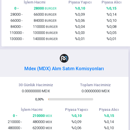
İşlem Hacmi
Piyasa Yapıcı
Piyasa Alıcı
0 -
28000
%0,10
%0,15
BURGER
28000 -
66000
%0,09
%0,14
BURGER
66000 -
84000
%0,06
%0,10
BURGER
84000 -
110000
%0,04
%0,08
BURGER
110000 -
130000
%0,03
%0,05
BURGER
130000 -
140000
%0,01
%0,01
BURGER
Mdex (MDX) Alım Satım Komisyonları
30 Günlük Haciminiz
Toplam Haciminiz
0.00000000 MDX
0.00000000 MDX
0,00%
İşlem Hacmi
Piyasa Yapıcı
Piyasa Alıcı
0 -
210000
%0,10
%0,15
MDX
210000 -
480000
%0,09
%0,14
MDX
480000 -
620000
%0,06
%0,10
MDX