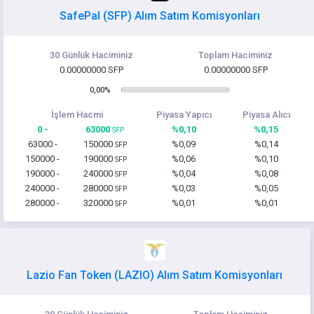
SafePal (SFP) Alım Satım Komisyonları
30 Günlük Haciminiz
Toplam Haciminiz
0.00000000 SFP
0.00000000 SFP
0,00%
İşlem Hacmi
Piyasa Yapıcı
Piyasa Alıcı
0 -
63000
%0,10
%0,15
SFP
63000 -
150000
%0,09
%0,14
SFP
150000 -
190000
%0,06
%0,10
SFP
190000 -
240000
%0,04
%0,08
SFP
240000 -
280000
%0,03
%0,05
SFP
280000 -
320000
%0,01
%0,01
SFP
Lazio Fan Token (LAZIO) Alım Satım Komisyonları