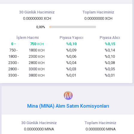
30 Günlük Haciminiz
Toplam Haciminiz
0.00000000 XCH
0.00000000 XCH
0,00%
İşlem Hacmi
Piyasa Yapıcı
Piyasa Alıcı
0 -
750
%0,10
%0,15
XCH
750 -
1800
%0,09
%0,14
XCH
1800 -
2300
%0,06
%0,10
XCH
2300 -
2800
%0,04
%0,08
XCH
2800 -
3300
%0,03
%0,05
XCH
3300 -
3800
%0,01
%0,01
XCH
Mina (MINA) Alım Satım Komisyonları
30 Günlük Haciminiz
Toplam Haciminiz
0.00000000 MINA
0.00000000 MINA