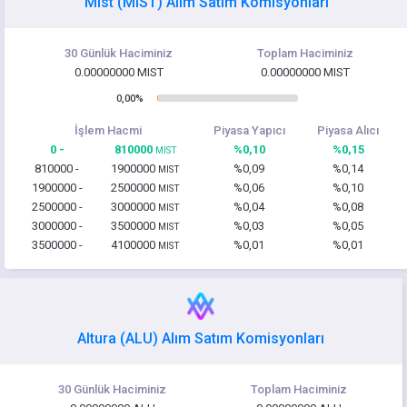
Mist (MIST) Alım Satım Komisyonları
30 Günlük Haciminiz
Toplam Haciminiz
0.00000000 MIST
0.00000000 MIST
0,00%
İşlem Hacmi
Piyasa Yapıcı
Piyasa Alıcı
0 -
810000
%0,10
%0,15
MIST
810000 -
1900000
%0,09
%0,14
MIST
1900000 -
2500000
%0,06
%0,10
MIST
2500000 -
3000000
%0,04
%0,08
MIST
3000000 -
3500000
%0,03
%0,05
MIST
3500000 -
4100000
%0,01
%0,01
MIST
Altura (ALU) Alım Satım Komisyonları
30 Günlük Haciminiz
Toplam Haciminiz