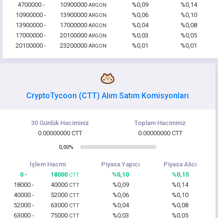
4700000 -
10900000
%0,09
%0,14
ARGON
10900000 -
13900000
%0,06
%0,10
ARGON
13900000 -
17000000
%0,04
%0,08
ARGON
17000000 -
20100000
%0,03
%0,05
ARGON
20100000 -
23200000
%0,01
%0,01
ARGON
CryptoTycoon (CTT) Alım Satım Komisyonları
30 Günlük Haciminiz
Toplam Haciminiz
0.00000000 CTT
0.00000000 CTT
0,00%
İşlem Hacmi
Piyasa Yapıcı
Piyasa Alıcı
0 -
18000
%0,10
%0,15
CTT
18000 -
40000
%0,09
%0,14
CTT
40000 -
52000
%0,06
%0,10
CTT
52000 -
63000
%0,04
%0,08
CTT
63000 -
75000
%0,03
%0,05
CTT