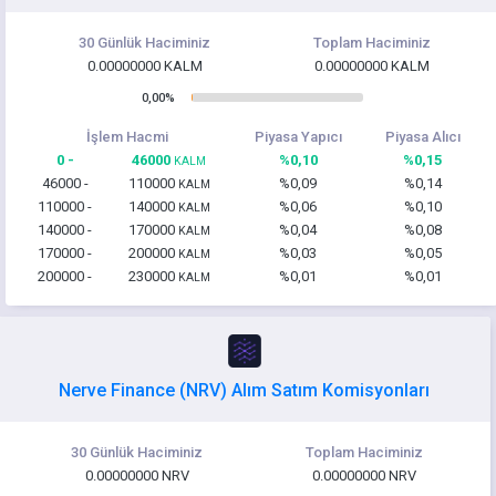
30 Günlük Haciminiz
Toplam Haciminiz
0.00000000 KALM
0.00000000 KALM
0,00%
İşlem Hacmi
Piyasa Yapıcı
Piyasa Alıcı
0 -
46000
%0,10
%0,15
KALM
46000 -
110000
%0,09
%0,14
KALM
110000 -
140000
%0,06
%0,10
KALM
140000 -
170000
%0,04
%0,08
KALM
170000 -
200000
%0,03
%0,05
KALM
200000 -
230000
%0,01
%0,01
KALM
Nerve Finance (NRV) Alım Satım Komisyonları
30 Günlük Haciminiz
Toplam Haciminiz
0.00000000 NRV
0.00000000 NRV