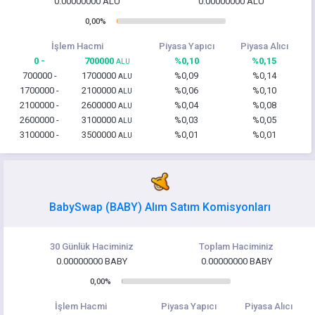
0.00000000 ALU
0.00000000 ALU
0,00%
İşlem Hacmi
Piyasa Yapıcı
Piyasa Alıcı
0 -
700000
%0,10
%0,15
ALU
700000 -
1700000
%0,09
%0,14
ALU
1700000 -
2100000
%0,06
%0,10
ALU
2100000 -
2600000
%0,04
%0,08
ALU
2600000 -
3100000
%0,03
%0,05
ALU
3100000 -
3500000
%0,01
%0,01
ALU
BabySwap (BABY) Alım Satım Komisyonları
30 Günlük Haciminiz
Toplam Haciminiz
0.00000000 BABY
0.00000000 BABY
0,00%
İşlem Hacmi
Piyasa Yapıcı
Piyasa Alıcı