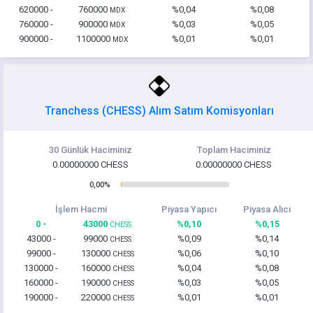
620000 -
760000
%0,04
%0,08
MDX
760000 -
900000
%0,03
%0,05
MDX
900000 -
1100000
%0,01
%0,01
MDX
Tranchess (CHESS) Alım Satım Komisyonları
30 Günlük Haciminiz
Toplam Haciminiz
0.00000000 CHESS
0.00000000 CHESS
0,00%
İşlem Hacmi
Piyasa Yapıcı
Piyasa Alıcı
0 -
43000
%0,10
%0,15
CHESS
43000 -
99000
%0,09
%0,14
CHESS
99000 -
130000
%0,06
%0,10
CHESS
130000 -
160000
%0,04
%0,08
CHESS
160000 -
190000
%0,03
%0,05
CHESS
190000 -
220000
%0,01
%0,01
CHESS