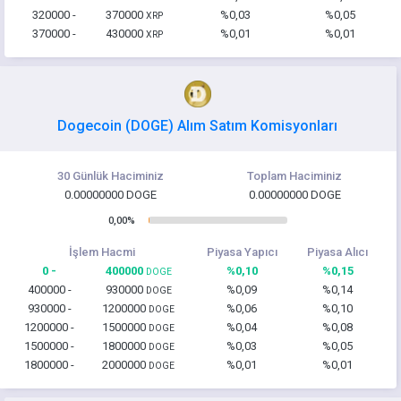
320000 -
370000
%0,03
%0,05
XRP
370000 -
430000
%0,01
%0,01
XRP
Dogecoin (DOGE) Alım Satım Komisyonları
30 Günlük Haciminiz
Toplam Haciminiz
0.00000000 DOGE
0.00000000 DOGE
0,00%
İşlem Hacmi
Piyasa Yapıcı
Piyasa Alıcı
0 -
400000
%0,10
%0,15
DOGE
400000 -
930000
%0,09
%0,14
DOGE
930000 -
1200000
%0,06
%0,10
DOGE
1200000 -
1500000
%0,04
%0,08
DOGE
1500000 -
1800000
%0,03
%0,05
DOGE
1800000 -
2000000
%0,01
%0,01
DOGE