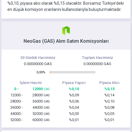
%0,10, piyasa alıcı olarak %0,15 olacaktır. Borsamız Türkiye’deki
en düşük komisyon oranlarını kullanıcılarıyla buluşturmaktadır.
NeoGas (GAS) Alım Satım Komisyonları
30 Günlük Haciminiz
Toplam Haciminiz
0.00000000 GAS
0.00000000 GAS
0,00%
İşlem Hacmi
Piyasa Yapıcı
Piyasa Alıcı
0 -
12000
%0,10
%0,15
GAS
12000 -
28000
%0,09
%0,14
GAS
28000 -
36000
%0,06
%0,10
GAS
36000 -
44000
%0,04
%0,08
GAS
44000 -
52000
%0,03
%0,05
GAS
52000 -
60000
%0,01
%0,01
GAS