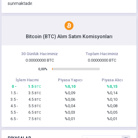
sunmaktadır.
Bitcoin (BTC) Alım Satım Komisyonları
30 Günlük Haciminiz
Toplam Haciminiz
0.00000000 BTC
0.00000000 BTC
0,00%
İşlem Hacmi
Piyasa Yapıcı
Piyasa Alıcı
0 -
1.5
%0,10
%0,15
BTC
1.5 -
3.5
%0,09
%0,14
BTC
3.5 -
4.5
%0,06
%0,10
BTC
4.5 -
5.5
%0,04
%0,08
BTC
5.5 -
6.5
%0,03
%0,05
BTC
6.5 -
7.5
%0,01
%0,01
BTC