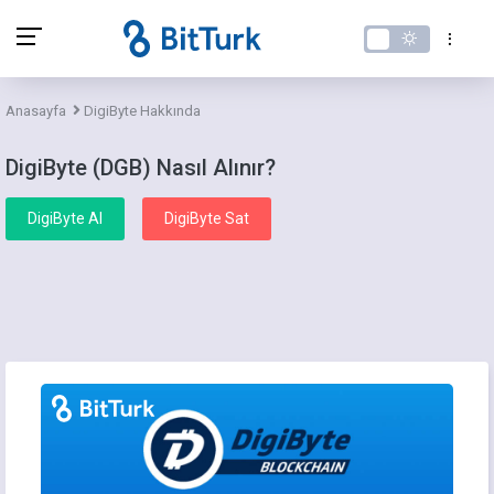
Anasayfa
DigiByte Hakkında
DigiByte (DGB) Nasıl Alınır?
DigiByte Al
DigiByte Sat