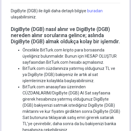
DigiByte (DGB) ile ilgili daha detaylı bilgiye
buradan
ulaşabilirsiniz.
DigiByte (DGB) nasıl alınır ve DigiByte (DGB)
nereden alınır sorularına gelince; aslında
DigiByte (DGB) almak oldukça kolay bir işlemdir.
Öncelikle BitTurk.com kripto para borsasında
üyeliğiniz bulunmalıdır. Bunun için HESAP OLUŞTUR
sayfasından BitTurk.com hesabı açmalısınız.
BitTurk.com cüzdanınıza yatırmış olduğunuz TL ve
ya DigiByte (DGB) bakiyeniz ile artık al sat
işlemlerinize kolaylıkla başlayabilirsiniz.
BitTurk.com anasayfası üzerinden
CÜZDANLARIM/DigiByte (DGB) Al Sat sayfasına
girerek hesabınıza yatırmış olduğunuz DigiByte
(DGB) bakiyenizi satmak istediğiniz DigiByte (DGB)
miktarını ve kur fiyatını girdikten sonra DigiByte (DGB)
Sat butonuna tıklayarak satış emri girerek satarak
TL’ye çevirebilir; daha sonra da bu bakiyenizi banka
hesabınıza çekebilirsiniz.