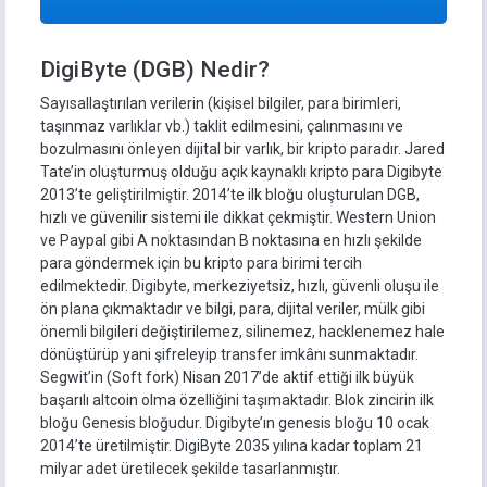
DigiByte (DGB) Nedir?
Sayısallaştırılan verilerin (kişisel bilgiler, para birimleri,
taşınmaz varlıklar vb.) taklit edilmesini, çalınmasını ve
bozulmasını önleyen dijital bir varlık, bir kripto paradır. Jared
Tate’in oluşturmuş olduğu açık kaynaklı kripto para Digibyte
2013’te geliştirilmiştir. 2014’te ilk bloğu oluşturulan DGB,
hızlı ve güvenilir sistemi ile dikkat çekmiştir. Western Union
ve Paypal gibi A noktasından B noktasına en hızlı şekilde
para göndermek için bu kripto para birimi tercih
edilmektedir. Digibyte, merkeziyetsiz, hızlı, güvenli oluşu ile
ön plana çıkmaktadır ve bilgi, para, dijital veriler, mülk gibi
önemli bilgileri değiştirilemez, silinemez, hacklenemez hale
dönüştürüp yani şifreleyip transfer imkânı sunmaktadır.
Segwit’in (Soft fork) Nisan 2017’de aktif ettiği ilk büyük
başarılı altcoin olma özelliğini taşımaktadır. Blok zincirin ilk
bloğu Genesis bloğudur. Digibyte’ın genesis bloğu 10 ocak
2014’te üretilmiştir. DigiByte 2035 yılına kadar toplam 21
milyar adet üretilecek şekilde tasarlanmıştır.