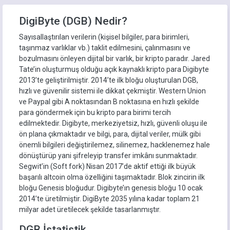
DigiByte (DGB) Nedir?
Sayısallaştırılan verilerin (kişisel bilgiler, para birimleri,
taşınmaz varlıklar vb.) taklit edilmesini, çalınmasını ve
bozulmasını önleyen dijital bir varlık, bir kripto paradır. Jared
Tate’in oluşturmuş olduğu açık kaynaklı kripto para Digibyte
2013’te geliştirilmiştir. 2014’te ilk bloğu oluşturulan DGB,
hızlı ve güvenilir sistemi ile dikkat çekmiştir. Western Union
ve Paypal gibi A noktasından B noktasına en hızlı şekilde
para göndermek için bu kripto para birimi tercih
edilmektedir. Digibyte, merkeziyetsiz, hızlı, güvenli oluşu ile
ön plana çıkmaktadır ve bilgi, para, dijital veriler, mülk gibi
önemli bilgileri değiştirilemez, silinemez, hacklenemez hale
dönüştürüp yani şifreleyip transfer imkânı sunmaktadır.
Segwit’in (Soft fork) Nisan 2017’de aktif ettiği ilk büyük
başarılı altcoin olma özelliğini taşımaktadır. Blok zincirin ilk
bloğu Genesis bloğudur. Digibyte’ın genesis bloğu 10 ocak
2014’te üretilmiştir. DigiByte 2035 yılına kadar toplam 21
milyar adet üretilecek şekilde tasarlanmıştır.
DGB İstatistik