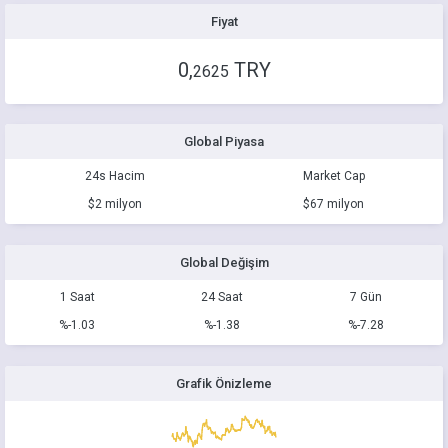
Fiyat
0,
TRY
2625
Global Piyasa
24s Hacim
Market Cap
$2 milyon
$67 milyon
Global Değişim
1 Saat
24 Saat
7 Gün
%-1.03
%-1.38
%-7.28
Grafik Önizleme