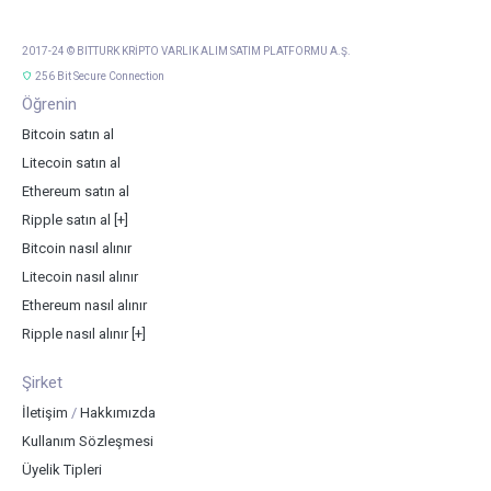
2017-24 © BITTURK KRİPTO VARLIK ALIM SATIM PLATFORMU A.Ş.
256 Bit Secure Connection
Öğrenin
Bitcoin satın al
Litecoin satın al
Ethereum satın al
Ripple satın al
[+]
Bitcoin nasıl alınır
Litecoin nasıl alınır
Ethereum nasıl alınır
Ripple nasıl alınır
[+]
Şirket
İletişim
/
Hakkımızda
Kullanım Sözleşmesi
Üyelik Tipleri