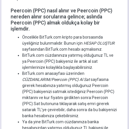
Peercoin (PPC) nasıl alınır ve Peercoin (PPC)
nereden alınır sorularına gelince; aslında
Peercoin (PPC) almak oldukça kolay bir
işlemdir.
Öncelikle BitTurk.com kripto para borsasında
üyeliğiniz bulunmalıdır. Bunun için
HESAP OLUŞTUR
sayfasından BitTurk.com hesabı açmalısınız.
BitTurk.com cüzdanınıza yatırmış olduğunuz TL ve
ya Peercoin (PPC) bakiyeniz ile artık al sat
işlemlerinize kolaylıkla başlayabilirsiniz.
BitTurk.com anasayfası üzerinden
CÜZDANLARIM/Peercoin (PPC) Al Sat
sayfasına
girerek hesabınıza yatırmış olduğunuz Peercoin
(PPC) bakiyenizi satmak istediğiniz Peercoin (PPC)
miktarını ve kur fiyatını girdikten sonra Peercoin
(PPC) Sat butonuna tıklayarak satış emri girerek
satarak TL’ye çevirebilir; daha sonra da bu bakiyenizi
banka hesabınıza çekebilirsiniz.
Ya da yine BitTurk.com cüzdanınıza banka
hesabınızdan yatırmış olduğunuz TL bakiyesi ile