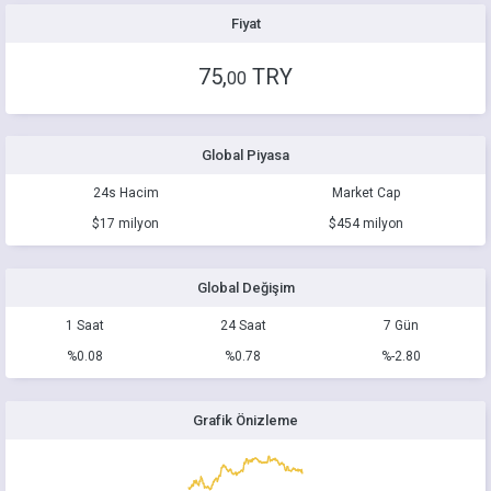
Fiyat
75,
TRY
00
Global Piyasa
24s Hacim
Market Cap
$17 milyon
$454 milyon
Global Değişim
1 Saat
24 Saat
7 Gün
%0.08
%0.78
%-2.80
Grafik Önizleme