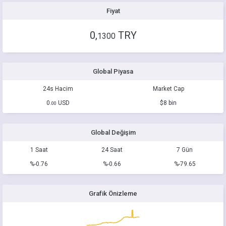
Fiyat
0,
TRY
1300
Global Piyasa
24s Hacim
Market Cap
0.
USD
$8 bin
00
Global Değişim
1 Saat
24 Saat
7 Gün
%-0.76
%-0.66
%-79.65
Grafik Önizleme