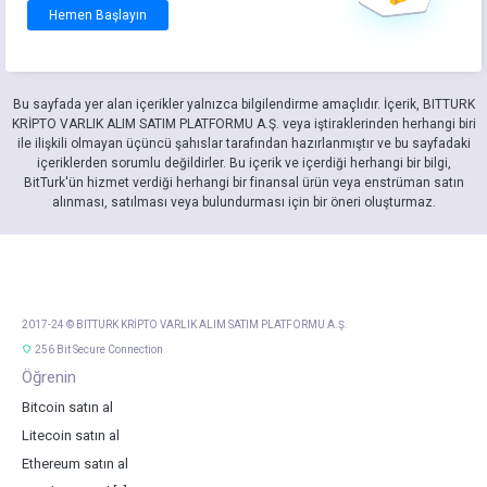
Hemen Başlayın
Bu sayfada yer alan içerikler yalnızca bilgilendirme amaçlıdır. İçerik, BITTURK
KRİPTO VARLIK ALIM SATIM PLATFORMU A.Ş. veya iştiraklerinden herhangi biri
ile ilişkili olmayan üçüncü şahıslar tarafından hazırlanmıştır ve bu sayfadaki
içeriklerden sorumlu değildirler. Bu içerik ve içerdiği herhangi bir bilgi,
BitTurk'ün hizmet verdiği herhangi bir finansal ürün veya enstrüman satın
alınması, satılması veya bulundurması için bir öneri oluşturmaz.
2017-24 © BITTURK KRİPTO VARLIK ALIM SATIM PLATFORMU A.Ş.
256 Bit Secure Connection
Öğrenin
Bitcoin satın al
Litecoin satın al
Ethereum satın al