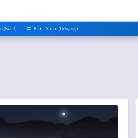
m (Basit)
Alım - Satım (Gelişmiş)