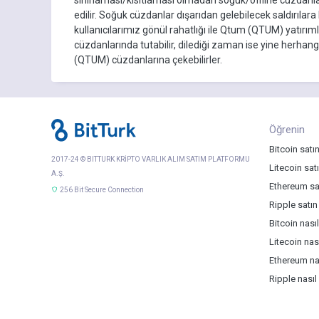
edilir. Soğuk cüzdanlar dışarıdan gelebilecek saldırılar
kullanıcılarımız gönül rahatlığı ile Qtum (QTUM) yatırı
cüzdanlarında tutabilir, dilediği zaman ise yine herha
(QTUM) cüzdanlarına çekebilirler.
Öğrenin
Bitcoin satın
2017-24 © BITTURK KRİPTO VARLIK ALIM SATIM PLATFORMU
Litecoin satı
A.Ş.
Ethereum sat
256 Bit Secure Connection
Ripple satın
Bitcoin nasıl 
Litecoin nası
Ethereum nas
Ripple nasıl 