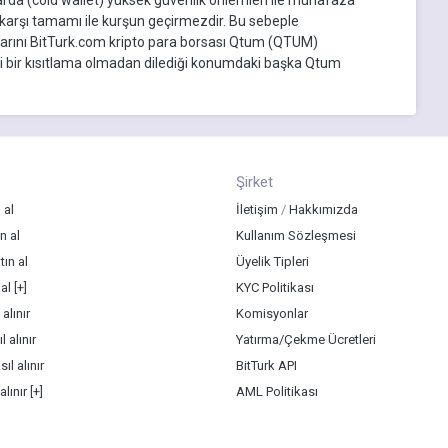
a karşı tamamı ile kurşun geçirmezdir. Bu sebeple
mlarını BitTurk.com kripto para borsası Qtum (QTUM)
ngi bir kısıtlama olmadan dilediği konumdaki başka Qtum
Şirket
 al
İletişim
/
Hakkımızda
n al
Kullanım Sözleşmesi
ın al
Üyelik Tipleri
 al
[+]
KYC Politikası
alınır
Komisyonlar
l alınır
Yatırma/Çekme Ücretleri
ıl alınır
BitTurk API
alınır
[+]
AML Politikası