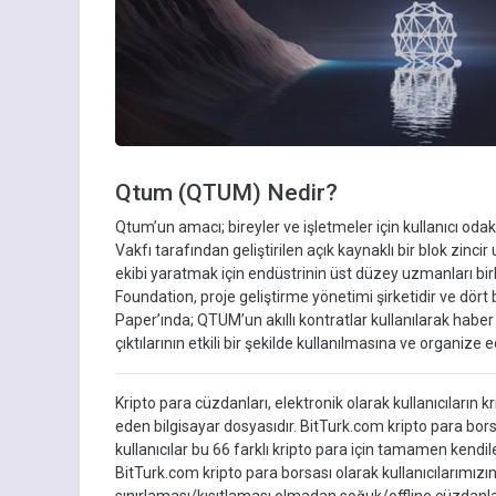
Qtum (QTUM) Nedir?
Qtum’un amacı; bireyler ve işletmeler için kullanıcı od
Vakfı tarafından geliştirilen açık kaynaklı bir blok zincir
ekibi yaratmak için endüstrinin üst düzey uzmanları b
Foundation, proje geliştirme yönetimi şirketidir ve dört
Paper’ında; QTUM’un akıllı kontratlar kullanılarak haber a
çıktılarının etkili bir şekilde kullanılmasına ve organi
Kripto para cüzdanları, elektronik olarak kullanıcıların 
eden bilgisayar dosyasıdır. BitTurk.com kripto para borsas
kullanıcılar bu 66 farklı kripto para için tamamen kendil
BitTurk.com kripto para borsası olarak kullanıcılarımız
sınırlaması/kısıtlaması olmadan soğuk/offline cüzdanla