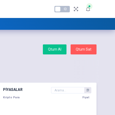
Qtum Al
Qtum Sat
PIYASALAR
Kripto Para
Fiyat