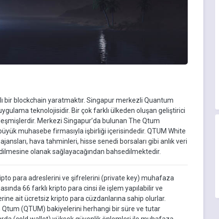
aklı bir blockchain yaratmaktır. Singapur merkezli Quantum
 uygulama teknolojisidir. Bir çok farklı ülkeden oluşan geliştirici
irleşmişlerdir. Merkezi Singapur’da bulunan The Qtum
 büyük muhasebe firmasıyla işbirliği içerisindedir. QTUM White
jansları, hava tahminleri, hisse senedi borsaları gibi anlık veri
ze edilmesine olanak sağlayacağından bahsedilmektedir.
kripto para adreslerini ve şifrelerini (private key) muhafaza
ında 66 farklı kripto para cinsi ile işlem yapılabilir ve
erine ait ücretsiz kripto para cüzdanlarına sahip olurlar.
ın Qtum (QTUM) bakiyelerini herhangi bir süre ve tutar
rda (cold wallet) yüksek güvenlik önlemleri ile muhafaza