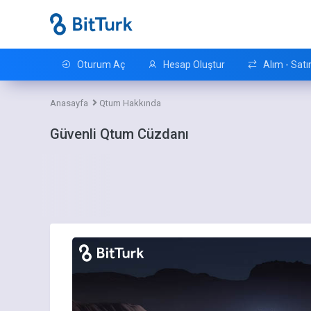
Oturum Aç
Hesap Oluştur
Alım - Satı
Anasayfa
Qtum Hakkında
Güvenli Qtum Cüzdanı