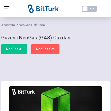
Anasayfa
NeoGas Hakkında
Güvenli NeoGas (GAS) Cüzdanı
NeoGas Al
NeoGas Sat