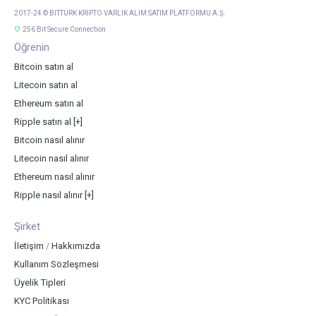
2017-24 © BITTURK KRİPTO VARLIK ALIM SATIM PLATFORMU A.Ş.
256 Bit Secure Connection
Öğrenin
Bitcoin satın al
Litecoin satın al
Ethereum satın al
Ripple satın al
[+]
Bitcoin nasıl alınır
Litecoin nasıl alınır
Ethereum nasıl alınır
Ripple nasıl alınır
[+]
Şirket
İletişim
/
Hakkımızda
Kullanım Sözleşmesi
Üyelik Tipleri
KYC Politikası