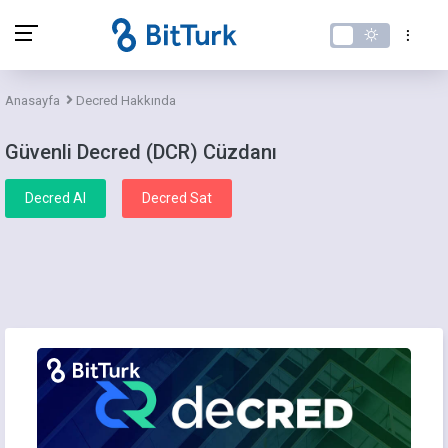
Anasayfa
Decred Hakkında
Güvenli Decred (DCR) Cüzdanı
Decred Al
Decred Sat