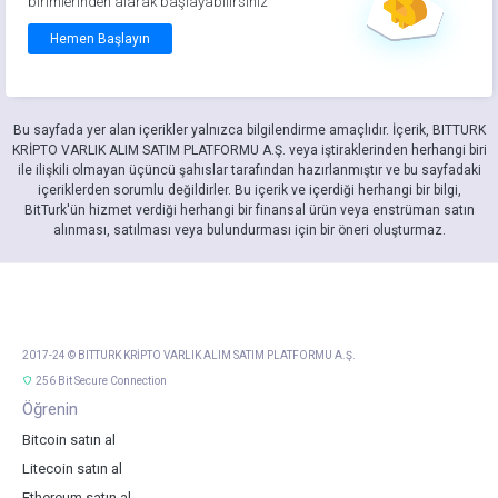
birimlerinden alarak başlayabilirsiniz
Hemen Başlayın
Bu sayfada yer alan içerikler yalnızca bilgilendirme amaçlıdır. İçerik, BITTURK
KRİPTO VARLIK ALIM SATIM PLATFORMU A.Ş. veya iştiraklerinden herhangi biri
ile ilişkili olmayan üçüncü şahıslar tarafından hazırlanmıştır ve bu sayfadaki
içeriklerden sorumlu değildirler. Bu içerik ve içerdiği herhangi bir bilgi,
BitTurk'ün hizmet verdiği herhangi bir finansal ürün veya enstrüman satın
alınması, satılması veya bulundurması için bir öneri oluşturmaz.
2017-24 © BITTURK KRİPTO VARLIK ALIM SATIM PLATFORMU A.Ş.
256 Bit Secure Connection
Öğrenin
Bitcoin satın al
Litecoin satın al
Ethereum satın al