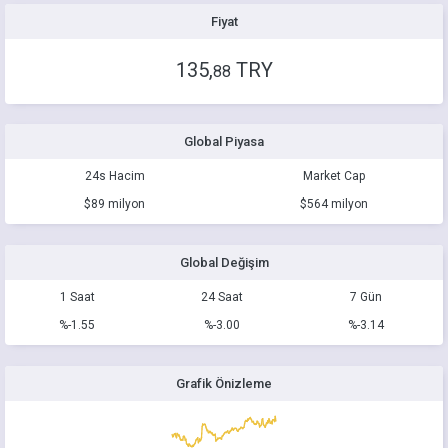
Fiyat
135,
TRY
88
Global Piyasa
24s Hacim
Market Cap
$89 milyon
$564 milyon
Global Değişim
1 Saat
24 Saat
7 Gün
%-1.55
%-3.00
%-3.14
Grafik Önizleme